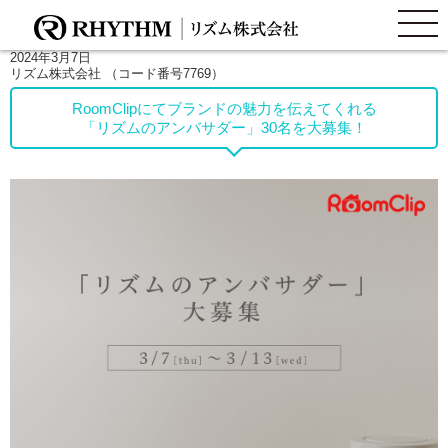
2024年3月7日
ホーム
リズム株式会社 （コード番号7769）
RoomClipにてブランドの魅力を伝えてくれる
製品情報
「リズムのアンバサダー」30名を大募集！
企業情報
株主・投資家情報
サステナビリティ
お問い合わせ
日本語
English